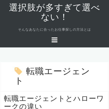
コ
選択肢が多すぎて選べ
ン
テ
ない！
ン
ツ
そんなあなたに合ったお仕事探しの方法とは
へ
ス
キ
ッ
プ
転職エージェン
ト
転職エージェントとハローワ
ークの違い